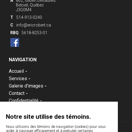
A
802, Gilbert Desautels
Beloeil, Québec
J3G0M4
T
514-913-0240
C
info@ericrobert.ca
RBQ
5618-8253-01
NAVIGATION
Accueil
-
Services
-
Galerie d'images
-
Contact
-
Confidentialité
-
Notre site utilise des témoins.
Nous utilisons des témoins de navigation (cookies) pour vous
aider à naviguer efficacement et à exécuter certaines